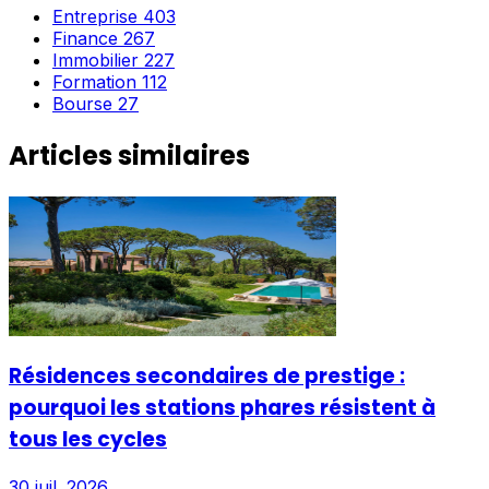
Entreprise
403
Finance
267
Immobilier
227
Formation
112
Bourse
27
Articles similaires
Résidences secondaires de prestige :
pourquoi les stations phares résistent à
tous les cycles
30 juil. 2026