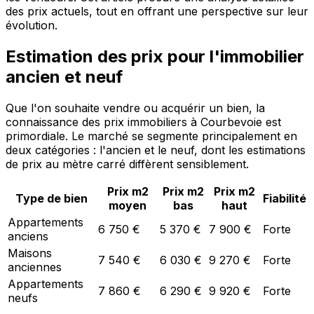
des prix actuels, tout en offrant une perspective sur leur
évolution.
Estimation des prix pour l'immobilier
ancien et neuf
Que l'on souhaite vendre ou acquérir un bien, la
connaissance des prix immobiliers à Courbevoie est
primordiale. Le marché se segmente principalement en
deux catégories : l'ancien et le neuf, dont les estimations
de prix au mètre carré diffèrent sensiblement.
Prix m2
Prix m2
Prix m2
Type de bien
Fiabilité
moyen
bas
haut
Appartements
6 750 €
5 370 €
7 900 €
Forte
anciens
Maisons
7 540 €
6 030 €
9 270 €
Forte
anciennes
Appartements
7 860 €
6 290 €
9 920 €
Forte
neufs