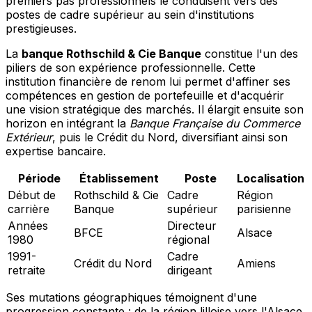
premiers pas professionnels le conduisent vers des
postes de cadre supérieur au sein d'institutions
prestigieuses.
La
banque Rothschild & Cie Banque
constitue l'un des
piliers de son expérience professionnelle. Cette
institution financière de renom lui permet d'affiner ses
compétences en gestion de portefeuille et d'acquérir
une vision stratégique des marchés. Il élargit ensuite son
horizon en intégrant la
Banque Française du Commerce
Extérieur
, puis le Crédit du Nord, diversifiant ainsi son
expertise bancaire.
Période
Établissement
Poste
Localisation
Début de
Rothschild & Cie
Cadre
Région
carrière
Banque
supérieur
parisienne
Années
Directeur
BFCE
Alsace
1980
régional
1991-
Cadre
Crédit du Nord
Amiens
retraite
dirigeant
Ses mutations géographiques témoignent d'une
progression constante : de la région lilloise vers l'Alsace