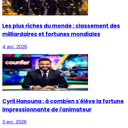
Les plus riches du monde : classement des
milliardaires et fortunes mondiales
4 avr. 2026
Cyril Hanouna : à combien s'élève la fortune
impressionnante de l'animateur
3 avr. 2026