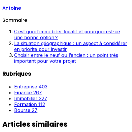
Antoine
Sommaire
C’est quoi l’immobilier locatif et pourquoi est-ce
une bonne option ?
La situation géographique : un aspect à considérer
en priorité pour investir
Choisir entre le neuf ou l’ancien : un point très
important pour votre projet
Rubriques
Entreprise
403
Finance
267
Immobilier
227
Formation
112
Bourse
27
Articles similaires