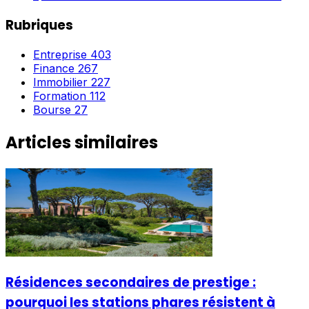
Rubriques
Entreprise
403
Finance
267
Immobilier
227
Formation
112
Bourse
27
Articles similaires
Résidences secondaires de prestige :
pourquoi les stations phares résistent à