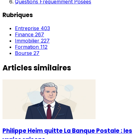
Questions Fréquemment Posées
Rubriques
Entreprise
403
Finance
267
Immobilier
227
Formation
112
Bourse
27
Articles similaires
Philippe Heim quitte La Banque Postale : les