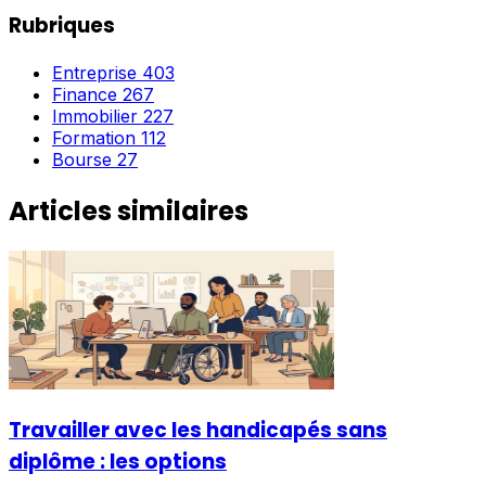
Rubriques
Entreprise
403
Finance
267
Immobilier
227
Formation
112
Bourse
27
Articles similaires
Travailler avec les handicapés sans
diplôme : les options