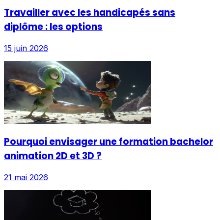
Travailler avec les handicapés sans
diplôme : les options
15 juin 2026
Pourquoi envisager une formation bachelor
animation 2D et 3D ?
21 mai 2026