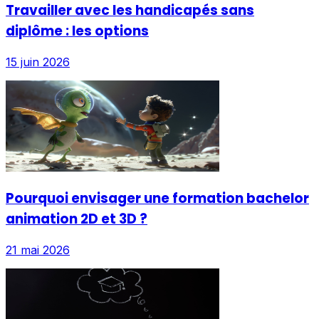
Travailler avec les handicapés sans
diplôme : les options
15 juin 2026
Pourquoi envisager une formation bachelor
animation 2D et 3D ?
21 mai 2026