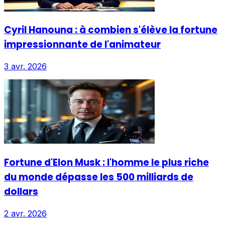
Cyril Hanouna : à combien s'élève la fortune
impressionnante de l'animateur
3 avr. 2026
Fortune d'Elon Musk : l'homme le plus riche
du monde dépasse les 500 milliards de
dollars
2 avr. 2026