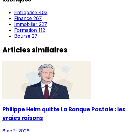
Entreprise
403
Finance
267
Immobilier
227
Formation
112
Bourse
27
Articles similaires
Philippe Heim quitte La Banque Postale : les
vraies raisons
6 août 2026