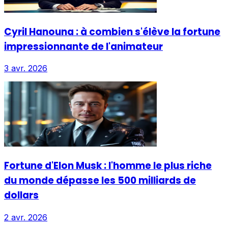
Cyril Hanouna : à combien s'élève la fortune
impressionnante de l'animateur
3 avr. 2026
Fortune d'Elon Musk : l'homme le plus riche
du monde dépasse les 500 milliards de
dollars
2 avr. 2026