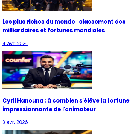
Les plus riches du monde : classement des
milliardaires et fortunes mondiales
4 avr. 2026
Cyril Hanouna : à combien s'élève la fortune
impressionnante de l'animateur
3 avr. 2026