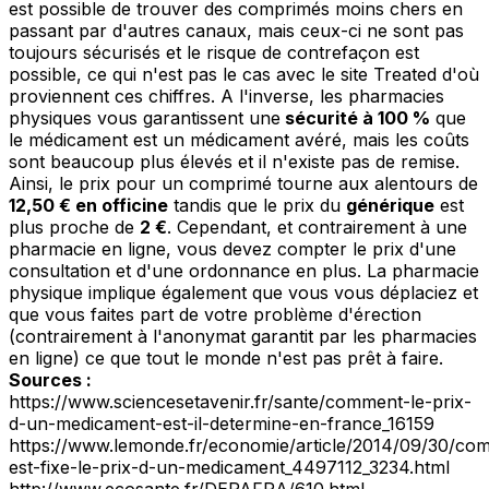
est possible de trouver des comprimés moins chers en
passant par d'autres canaux, mais ceux-ci ne sont pas
toujours sécurisés et le risque de contrefaçon est
possible, ce qui n'est pas le cas avec le site Treated d'où
proviennent ces chiffres. A l'inverse, les pharmacies
physiques vous garantissent une
sécurité à 100 %
que
le médicament est un médicament avéré, mais les coûts
sont beaucoup plus élevés et il n'existe pas de remise.
Ainsi, le prix pour un comprimé tourne aux alentours de
12,50 € en officine
tandis que le prix du
générique
est
plus proche de
2 €
. Cependant, et contrairement à une
pharmacie en ligne, vous devez compter le prix d'une
consultation et d'une ordonnance en plus. La pharmacie
physique implique également que vous vous déplaciez et
que vous faites part de votre problème d'érection
(contrairement à l'anonymat garantit par les pharmacies
en ligne) ce que tout le monde n'est pas prêt à faire.
Sources :
https://www.sciencesetavenir.fr/sante/comment-le-prix-
d-un-medicament-est-il-determine-en-france_16159
https://www.lemonde.fr/economie/article/2014/09/30/co
est-fixe-le-prix-d-un-medicament_4497112_3234.html
http://www.ecosante.fr/DEPAFRA/610.html