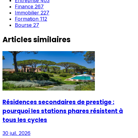
Entreprise
403
Finance
267
Immobilier
227
Formation
112
Bourse
27
Articles similaires
Résidences secondaires de prestige :
pourquoi les stations phares résistent à
tous les cycles
30 juil. 2026