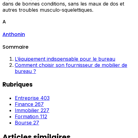
dans de bonnes conditions, sans les maux de dos et
autres troubles musculo-squelettiques.
A
Anthonin
Sommaire
L’équipement indispensable pour le bureau
Comment choisir son fournisseur de mobilier de
bureau ?
Rubriques
Entreprise
403
Finance
267
Immobilier
227
Formation
112
Bourse
27
Articles similaires