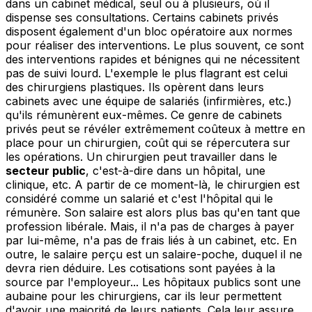
dans un cabinet médical, seul ou à plusieurs, où il
dispense ses consultations. Certains cabinets privés
disposent également d'un bloc opératoire aux normes
pour réaliser des interventions. Le plus souvent, ce sont
des interventions rapides et bénignes qui ne nécessitent
pas de suivi lourd. L'exemple le plus flagrant est celui
des chirurgiens plastiques. Ils opèrent dans leurs
cabinets avec une équipe de salariés (infirmières, etc.)
qu'ils rémunèrent eux-mêmes. Ce genre de cabinets
privés peut se révéler extrêmement coûteux à mettre en
place pour un chirurgien, coût qui se répercutera sur
les opérations. Un chirurgien peut travailler dans le
secteur public
, c'est-à-dire dans un hôpital, une
clinique, etc. A partir de ce moment-là, le chirurgien est
considéré comme un salarié et c'est l'hôpital qui le
rémunère. Son salaire est alors plus bas qu'en tant que
profession libérale. Mais, il n'a pas de charges à payer
par lui-même, n'a pas de frais liés à un cabinet, etc. En
outre, le salaire perçu est un salaire-poche, duquel il ne
devra rien déduire. Les cotisations sont payées à la
source par l'employeur... Les hôpitaux publics sont une
aubaine pour les chirurgiens, car ils leur permettent
d'avoir une majorité de leurs patients. Cela leur assure