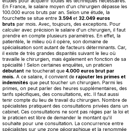
études pour acquérir toutes les techniques nécessaires.
En France, le salaire moyen d'un chirurgien dépasse les
100.000 euros bruts par an. Selon une étude, la
fourchette se situe entre
3.594
et
32.049 euros
bruts
par mois. Avec, toujours, des exceptions. Pour
calculer avec précision le salaire d'un chirurgien, il faut
prendre en compte plusieurs paramètres. En effet, la
patientèle, le milieu où il opère, son domaine de
spécialisation sont autant de facteurs déterminants. Car,
il existe de très grandes disparités suivant le lieu où
travaille le chirurgien, mais également en fonction de sa
spécialité ! Selon certaines enquêtes, un praticien
débutant
ne toucherait que
4.000 euros brut par
mois.
A ce salaire, il convient de
rajouter les primes et
indemnités
que peut toucher un chirurgien. Parmi les
primes, on peut parler des heures supplémentaires, des
tarifs spécifiques, des consultations, etc. Il faut aussi
tenir compte du lieu de travail du chirurgien. Nombre de
spécialistes pratiquent des consultations privées dans un
cabinet. Ces consultations ne sont pas régies par la loi et
le praticien est libre de demander le montant qu'il
souhaite pour une consultation. La concurrence entre
spécialistes sur une zone géographique et la renommée