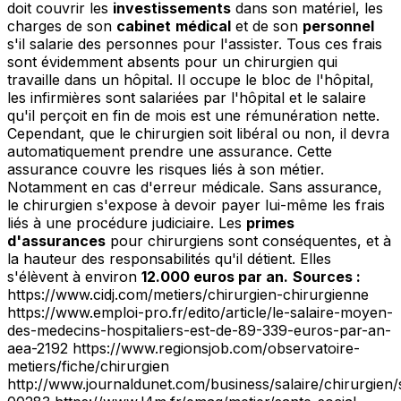
doit couvrir les
investissements
dans son matériel, les
charges de son
cabinet
médical
et de son
personnel
s'il salarie des personnes pour l'assister. Tous ces frais
sont évidemment absents pour un chirurgien qui
travaille dans un hôpital. Il occupe le bloc de l'hôpital,
les infirmières sont salariées par l'hôpital et le salaire
qu'il perçoit en fin de mois est une rémunération nette.
Cependant, que le chirurgien soit libéral ou non, il devra
automatiquement prendre une assurance. Cette
assurance couvre les risques liés à son métier.
Notamment en cas d'erreur médicale. Sans assurance,
le chirurgien s'expose à devoir payer lui-même les frais
liés à une procédure judiciaire. Les
primes
d'assurances
pour chirurgiens sont conséquentes, et à
la hauteur des responsabilités qu'il détient. Elles
s'élèvent à environ
12.000 euros par an.
Sources :
https://www.cidj.com/metiers/chirurgien-chirurgienne
https://www.emploi-pro.fr/edito/article/le-salaire-moyen-
des-medecins-hospitaliers-est-de-89-339-euros-par-an-
aea-2192 https://www.regionsjob.com/observatoire-
metiers/fiche/chirurgien
http://www.journaldunet.com/business/salaire/chirurgien/s