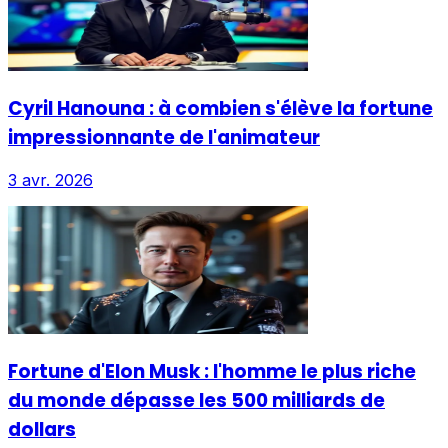
Cyril Hanouna : à combien s'élève la fortune
impressionnante de l'animateur
3 avr. 2026
Fortune d'Elon Musk : l'homme le plus riche
du monde dépasse les 500 milliards de
dollars